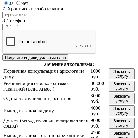
да
нет
7. Хронические заболевания
8. Телефон
Лечение
алкоголизма:
Первичная консультация нарколога на
1000
Заказать
дому
руб.
услугу
Реабилитация от алкоголизма с
30 000
Заказать
гарантией (цена за мес.)
руб.
услугу
3000
Заказать
Одинарная капельница от запоя
руб.
услугу
4000
Заказать
Вывод из запоя на дому
руб.
услугу
Дуплет (вывод из запоя+кодирование от
9000
Заказать
срыва)
руб.
услугу
4500
Заказать
Вывод из запоя в стационаре клиники
услугу