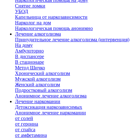
Наркологическая помощь на дому
Снятие ломки
УБОД
Капельница от наркозависимости
Нарколог на дом
Наркологическая помощь анонимно
Лечение алкоголизма
Принудительное лечение алкоголизма (интервенция)
На дому
Амбулоторно
В диспансере
В стационаре
Метод Шичко
Хронический алкоголизм
Мужской алкоголизм
Женский алкоголизм
Подростковый алкоголизм
Анонимное лечение алкоголизма
Лечение наркомании
Детоксикация наркозависимых
Анонимное лечение наркомании
от солей
от героина
от спайса
от амфетамина