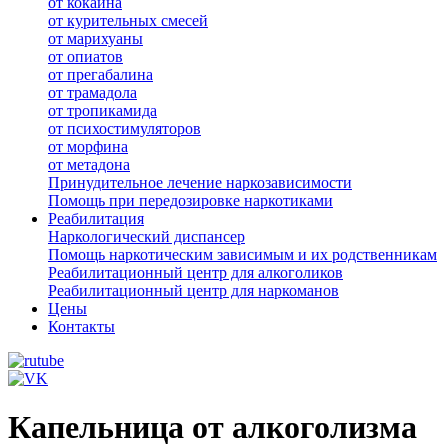
от кокаина
от курительных смесей
от марихуаны
от опиатов
от прегабалина
от трамадола
от тропикамида
от психостимуляторов
от морфина
от метадона
Принудительное лечение наркозависимости
Помощь при передозировке наркотиками
Реабилитация
Наркологический диспансер
Помощь наркотическим зависимым и их родственникам
Реабилитационный центр для алкоголиков
Реабилитационный центр для наркоманов
Цены
Контакты
Капельница от алкоголизма