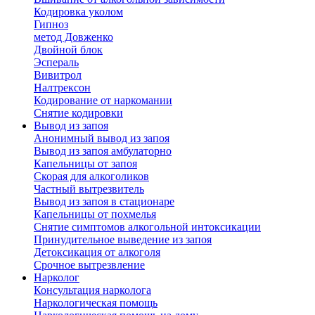
Кодировка уколом
Гипноз
метод Довженко
Двойной блок
Эспераль
Вивитрол
Налтрексон
Кодирование от наркомании
Снятие кодировки
Вывод из запоя
Анонимный вывод из запоя
Вывод из запоя амбулаторно
Капельницы от запоя
Скорая для алкоголиков
Частный вытрезвитель
Вывод из запоя в стационаре
Капельницы от похмелья
Снятие симптомов алкогольной интоксикации
Принудительное выведение из запоя
Детоксикация от алкоголя
Срочное вытрезвление
Нарколог
Консультация нарколога
Наркологическая помощь