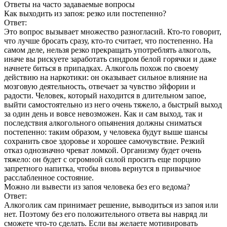
Ответы
на часто задаваемые вопросы
Как выходить из запоя: резко или постепенно?
Ответ:
Это вопрос вызывает множество разногласий. Кто-то говорит,
что лучше бросать сразу, кто-то считает, что постепенно. На
самом деле, нельзя резко прекращать употреблять алкоголь,
иначе вы рискуете заработать синдром белой горячки и даже
начнете биться в припадках. Алкоголь похож по своему
действию на наркотики: он оказывает сильное влияние на
мозговую деятельность, отвечает за чувство эйфории и
радости. Человек, который находится в длительном запое,
выйти самостоятельно из него очень тяжело, а быстрый выход
за один день и вовсе невозможен. Как и сам выход, так и
последствия алкогольного опьянения должны сниматься
постепенно: таким образом, у человека будут выше шансы
сохранить свое здоровье и хорошее самочувствие. Резкий
отказ однозначно чреват ломкой. Организму будет очень
тяжело: он будет с огромной силой просить еще порцию
запретного напитка, чтобы вновь вернутся в привычное
расслабленное состояние.
Можно ли вывести из запоя человека без его ведома?
Ответ:
Алкоголик сам принимает решение, выводиться из запоя или
нет. Поэтому без его положительного ответа вы навряд ли
сможете что-то сделать. Если вы желаете мотивировать