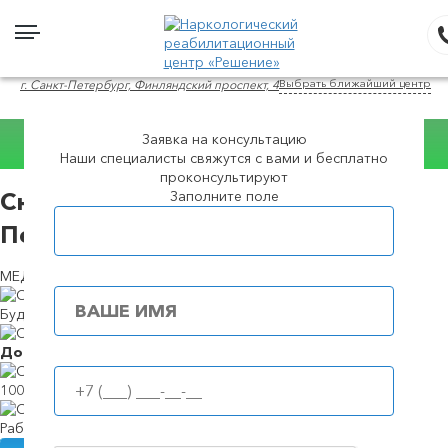
Выбрать ближайший центр
г. Санкт-Петербург, Финляндский проспект, 4
Заявка на консультацию
Консультация
Наши специалисты свяжутся с вами и бесплатно
WhatsApp
проконсультируют
Заполните поле
Снятие ломки в в Санкт-
Популярные города
Петербурге
МЕДИКАМЕНТОЗНЫЕ И ПСИХОТЕРАПЕВТИЧЕСКИЕ СПОСОБЫ
Будем в течение
39 минут
Доступные
цены
100%
анонимность
Работаем
круглосуточно