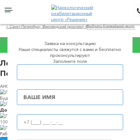
Выбрать ближайший центр
г. Санкт-Петербург, Финляндский проспект, 4
Заявка на консультацию
Наши специалисты свяжутся с вами и бесплатно
Консультация WhatsApp
проконсультируют
Заполните поле
Лечение алкоголизма в в Санкт-
Популярные города
Петербурге
АНОНИМНО И ПО СОВРЕМЕННЫМ МЕТОДИКАМ
Будем в течение
39 минут
Доступные
цены
100%
анонимность
Работаем
круглосуточно