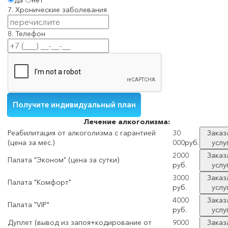
да
нет
7. Хронические заболевания
8. Телефон
Лечение
алкоголизма:
Реабилитация от алкоголизма с гарантией
30
Заказ
(цена за мес.)
000руб.
услу
2000
Заказ
Палата "Эконом" (цена за сутки)
руб.
услу
3000
Заказ
Палата "Комфорт"
руб.
услу
4000
Заказ
Палата "VIP"
руб.
услу
Дуплет (вывод из запоя+кодирование от
9000
Заказ