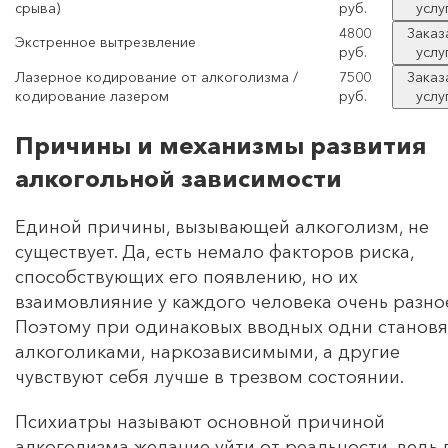
срыва)
руб.
услу
4800
Заказ
Экстренное вытрезвление
руб.
услу
Лазерное кодирование от алкоголизма /
7500
Заказ
кодирование лазером
руб.
услу
Причины и механизмы развития
алкогольной зависимости
Единой причины, вызывающей алкоголизм, не
существует. Да, есть немало факторов риска,
способствующих его появлению, но их
взаимовлияние у каждого человека очень разно
Поэтому при одинаковых вводных одни становя
алкоголиками, наркозависимыми, а другие
чувствуют себя лучше в трезвом состоянии.
Психиатры называют основной причиной
алкоголизма желание уйти от реальности, ведь 