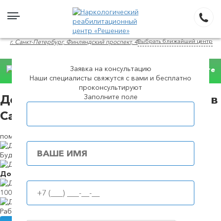
Выбрать ближайший центр
г. Санкт-Петербург, Финляндский проспект, 4
Заявка на консультацию
Наши специалисты свяжутся с вами и бесплатно
Консультация WhatsApp
проконсультируют
Заполните поле
Детоксикация наркозависимых в в
Популярные города
Санкт-Петербурге
помощь при ломке и наркотических отравлениях
Будем в течение
39 минут
Доступные
цены
100%
анонимность
Работаем
круглосуточно