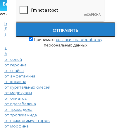
Вызвать нарколога
от 4000 руб.
Главная
Лечение наркомании
ОТПРАВИТЬ
Детоксикация наркозависимых
Принимаю
согласие на обработку
персональных данных
Детоксикация наркозависимых
Анонимное лечение наркомании
от солей
от героина
от спайса
от амфетамина
от кокаина
от курительных смесей
от марихуаны
от опиатов
от прегабалина
от трамадола
от тропикамида
от психостимуляторов
от морфина