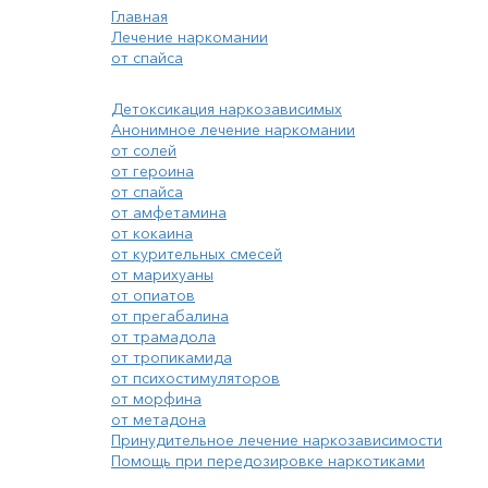
Главная
Лечение наркомании
от спайса
Детоксикация наркозависимых
Анонимное лечение наркомании
от солей
от героина
от спайса
от амфетамина
от кокаина
от курительных смесей
от марихуаны
от опиатов
от прегабалина
от трамадола
от тропикамида
от психостимуляторов
от морфина
от метадона
Принудительное лечение наркозависимости
Помощь при передозировке наркотиками