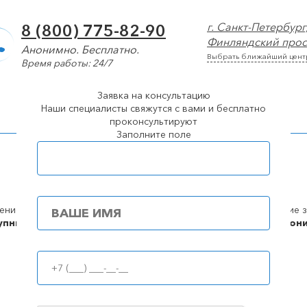
г. Санкт-Петербург
8 (800) 775-82-90
Финляндский просп
Анонимно. Бесплатно.
Выбрать ближайший цент
Время работы: 24/7
Заявка на консультацию
арколог
Лечение алкоголизма
Лечение наркомании
Наши специалисты свяжутся с вами и бесплатно
проконсультируют
Заполните поле
Популярные города
в в Санкт-Петербурге
упные
цены
100%
анон
Принудительное лечение алкоголизма (интервенция)