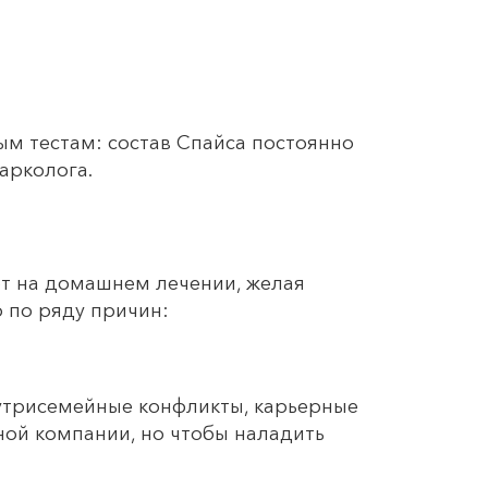
ым тестам: состав Спайса постоянно
арколога.
ют на домашнем лечении, желая
о по ряду причин:
нутрисемейные конфликты, карьерные
ной компании, но чтобы наладить