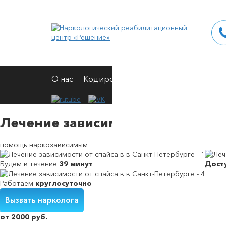
О нас
Кодирование
Вывод из запоя
Н
Лечение зависимости от спайса 
помощь наркозависимым
Будем в течение
39 минут
Дост
Работаем
круглосуточно
Кодирование от алкоголизма на дому
Вшивание от алкогольной зависимости
Снятие симптомов алкогольной интоксикации
Принудительное выведение из запоя
Вызвать нарколога
от 2000 руб.