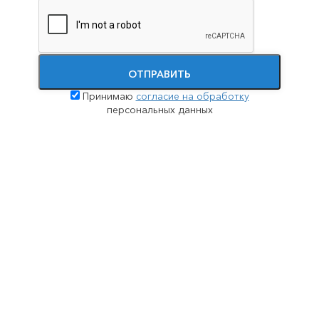
Принудительное лечение наркозависимости
Помощь при передозировке наркотиками
ОТПРАВИТЬ
Принимаю
согласие на обработку
персональных данных