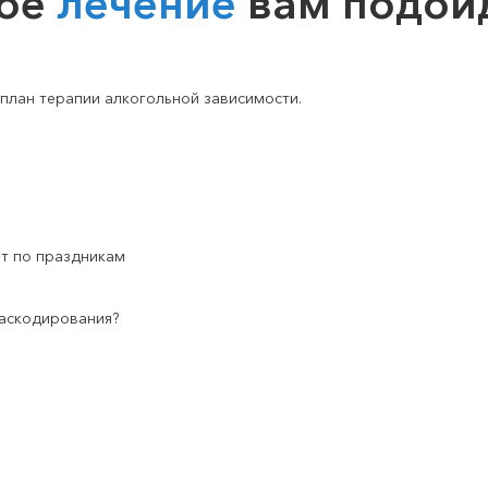
кое
лечение
вам подой
план терапии алкогольной зависимости.
т по праздникам
раскодирования?