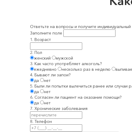
Ка
Ответьте на вопросы и получите индивидуальный 
Заполните поле
1. Возраст
2. Пол
женский
мужской
3. Как часто употребляет алкоголь?
ежедневно
несколько раз в неделю
выпивае
4. Бывают ли запои?
да
нет
5. Были ли попытки вылечиться ранее или случаи 
да
нет
6. Согласен ли пациент на оказание помощи?
да
нет
7. Хронические заболевания
8. Телефон