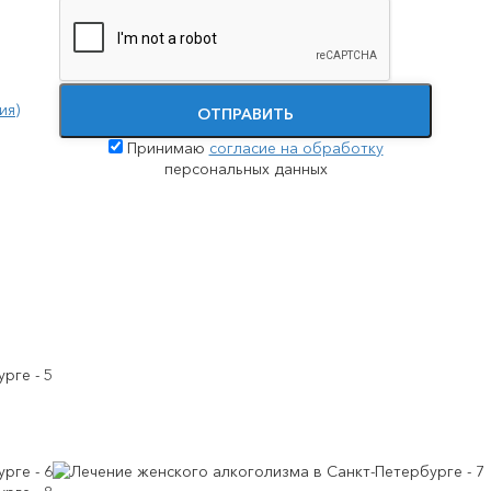
Принудительное лечение наркозависимости
Помощь при передозировке наркотиками
ия)
ОТПРАВИТЬ
Принимаю
согласие на обработку
персональных данных