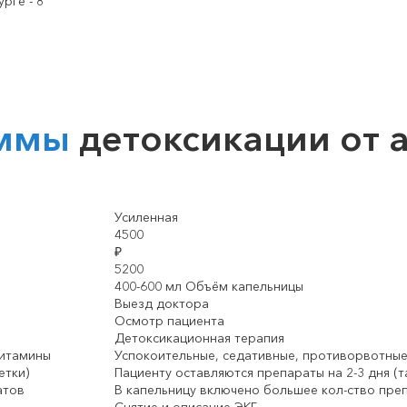
аммы
детоксикации от 
Усиленная
4500
₽
5200
400-600 мл Объём капельницы
Выезд доктора
Осмотр пациента
Детоксикационная терапия
витамины
Успокоительные, седативные, противорвотны
етки)
Пациенту оставляются препараты на 2-3 дня (т
атов
В капельницу включено большее кол-ство пре