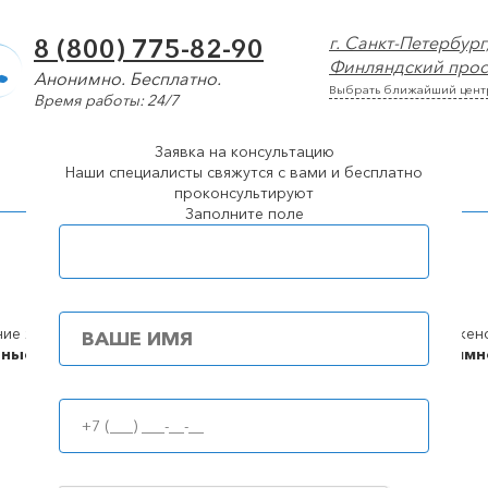
г. Санкт-Петербург
8 (800) 775-82-90
Финляндский просп
Анонимно. Бесплатно.
Выбрать ближайший цент
Время работы: 24/7
Заявка на консультацию
арколог
Лечение алкоголизма
Лечение наркомании
Наши специалисты свяжутся с вами и бесплатно
проконсультируют
Заполните поле
Популярные города
в Санкт-Петербурге
пные
цены
100%
анонимн
Принудительное лечение алкоголизма (интервенция)