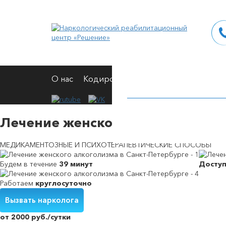
О нас
Кодирование
Вывод из запоя
Н
Лечение женского алкоголизма 
МЕДИКАМЕНТОЗНЫЕ И ПСИХОТЕРАПЕВТИЧЕСКИЕ СПОСОБЫ
Будем в течение
39 минут
Досту
Работаем
круглосуточно
Кодирование от алкоголизма на дому
Вшивание от алкогольной зависимости
Снятие симптомов алкогольной интоксикации
Принудительное выведение из запоя
Вызвать нарколога
от 2000 руб./сутки