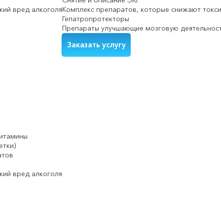
Снятие и описание ЭКГ
кий вред алкоголя
Комплекс препаратов, которые снижают токси
Гепатропротекторы
Препараты улучшающие мозговую деятельнос
Заказать услугу
витамины
етки)
атов
кий вред алкоголя