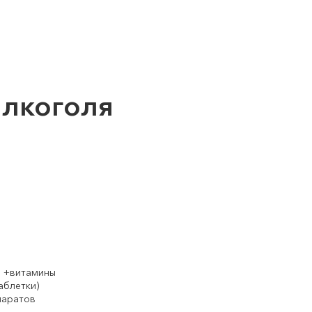
алкоголя
е +витамины
аблетки)
паратов