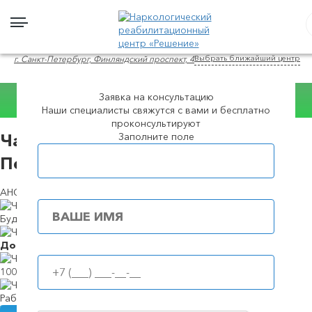
Выбрать ближайший центр
г. Санкт-Петербург, Финляндский проспект, 4
Заявка на консультацию
Наши специалисты свяжутся с вами и бесплатно
Консультация WhatsApp
проконсультируют
Заполните поле
Частный вытрезвитель в в Санкт-
Популярные города
Петербурге
АНОНИМНЫЙ ЦЕНТР ЛЕЧЕНИЯ ЗАВИСИМОСТЕЙ
Будем в течение
39 минут
Доступные
цены
100%
анонимность
Работаем
круглосуточно