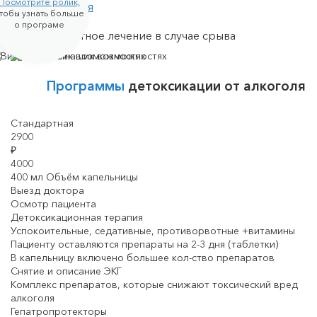
Посмотрите ролик,
лицензия
тобы узнать больше
о програме
Бесплатное лечение в случае срыва
Программы
детоксикации от алкоголя
Стандартная
2900
₽
4000
400 мл Объём капельницы
Выезд доктора
Осмотр пациента
Детоксикационная терапия
Успокоительные, седативные, противорвотные +витамины
Пациенту оставляются препараты на 2-3 дня (таблетки)
В капельницу включено большее кол-ство препаратов
Снятие и описание ЭКГ
Комплекс препаратов, которые снижают токсический вред
алкоголя
Гепатропротекторы