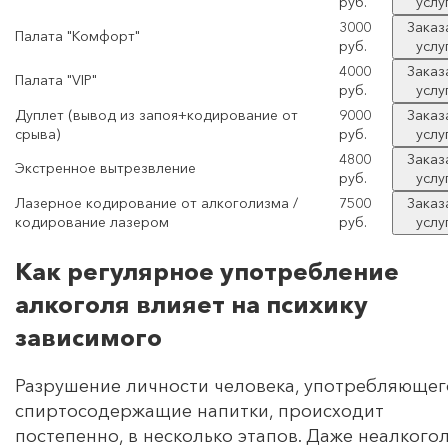
руб.
услу
3000
Заказ
Палата "Комфорт"
руб.
услу
4000
Заказ
Палата "VIP"
руб.
услу
Дуплет (вывод из запоя+кодирование от
9000
Заказ
срыва)
руб.
услу
4800
Заказ
Экстренное вытрезвление
руб.
услу
Лазерное кодирование от алкоголизма /
7500
Заказ
кодирование лазером
руб.
услу
Как регулярное употребление
алкоголя влияет на психику
зависимого
Разрушение личности человека, употребляющег
спиртосодержащие напитки, происходит
постепенно, в несколько этапов. Даже неалкого