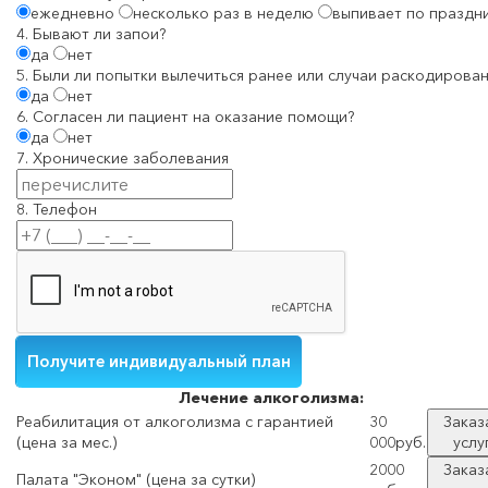
ежедневно
несколько раз в неделю
выпивает по праздн
4. Бывают ли запои?
да
нет
5. Были ли попытки вылечиться ранее или случаи раскодирован
да
нет
6. Согласен ли пациент на оказание помощи?
да
нет
7. Хронические заболевания
8. Телефон
Лечение
алкоголизма:
Реабилитация от алкоголизма с гарантией
30
Заказ
(цена за мес.)
000руб.
услу
2000
Заказ
Палата "Эконом" (цена за сутки)